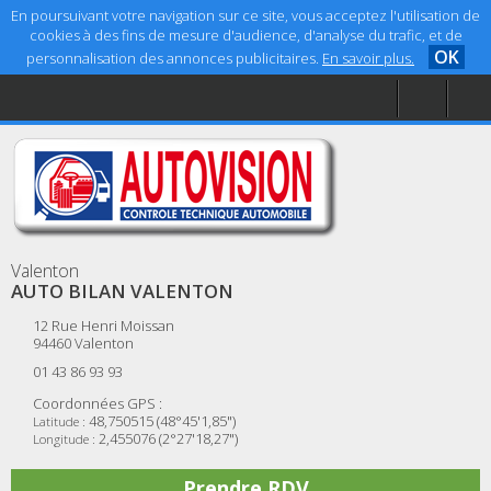
En poursuivant votre navigation sur ce site, vous acceptez l'utilisation de
cookies à des fins de mesure d'audience, d'analyse du trafic, et de
OK
personnalisation des annonces publicitaires.
En savoir plus.
Accueil
Aide
Mentions légales
Valenton
AUTO BILAN VALENTON
12 Rue Henri Moissan
94460
Valenton
01 43 86 93 93
Coordonnées GPS :
48,750515 (48°45'1,85")
Latitude :
2,455076 (2°27'18,27")
Longitude :
Prendre RDV